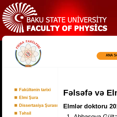
ANA S
Fakültənin tarixi
Fəlsəfə və El
Elmi Şura
Elmlər doktoru 20
Dissertasiya Şurası
Təhsil
Abbasova Gült